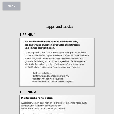
Tipps und Tricks
TIPP NR. 1
TIPP NR. 2